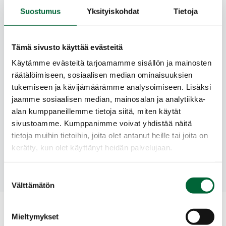
Lupa-asiat
Suostumus
Yksityiskohdat
Tietoja
Aktiivinen yhteistyö
Tämä sivusto käyttää evästeitä
Käytämme evästeitä tarjoamamme sisällön ja mainosten
räätälöimiseen, sosiaalisen median ominaisuuksien
tukemiseen ja kävijämäärämme analysoimiseen. Lisäksi
jaamme sosiaalisen median, mainosalan ja analytiikka-
alan kumppaneillemme tietoja siitä, miten käytät
sivustoamme. Kumppanimme voivat yhdistää näitä
tietoja muihin tietoihin, joita olet antanut heille tai joita on
kerätty, kun olet käyttänyt heidän palvelujaan.
Suostumuksen
Välttämätön
valinta
Mieltymykset