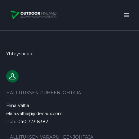
Siirry
sisältöön
Yhteystiedot
HALLITUKSEN PUHEENJOHTAJA
Elina Valtia
elina.valtia@jcdecaux.com
Puh. 040 773 8382
HALLITUKSEN VARAPUHEENJOHTAJA