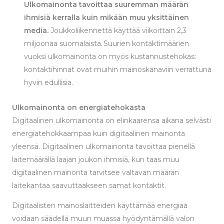
Ulkomainonta tavoittaa suuremman määrän
ihmisiä kerralla kuin mikään muu yksittäinen
media.
Joukkoliikennettä käyttää viikoittain 2,3
miljoonaa suomalaista. Suurien kontaktimäärien
vuoksi ulkomainonta on myös kustannustehokas:
kontaktihinnat ovat muihin mainoskanaviin verrattuna
hyvin edullisia.
Ulkomainonta on energiatehokasta
Digitaalinen ulkomainonta on elinkaarensa aikana selvästi
energiatehokkaampaa kuin digitaalinen mainonta
yleensä. Digitaalinen ulkomainonta tavoittaa pienellä
laitemäärällä laajan joukon ihmisiä, kun taas muu
digitaalinen mainonta tarvitsee valtavan määrän
laitekantaa saavuttaakseen samat kontaktit.
Digitaalisten mainoslaitteiden käyttämää energiaa
voidaan säädellä muun muassa hyödyntämällä valon