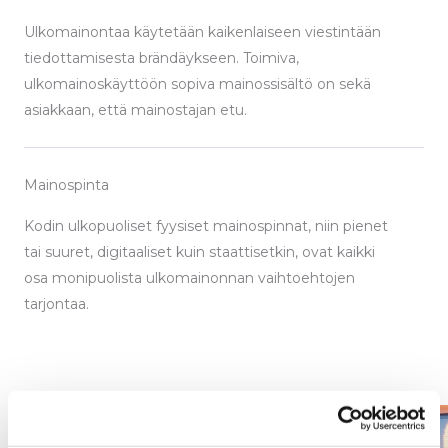
Ulkomainontaa käytetään kaikenlaiseen viestintään
tiedottamisesta brändäykseen.
Toimiva,
ulkomaino
skäyttöön
sopiva mainossisältö on sekä
asiakkaan, että mainostajan etu.
Mainospinta
Kodin ulkopuoliset
fyysiset mainospinnat
,
niin
pienet
tai suuret,
digitaaliset
kuin staattisetkin
, ovat kaikki
osa monipuolista ulkomainonnan
vaihtoehtojen
tarjontaa.