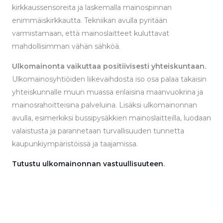
kirkkaussensoreita ja laskemalla mainospinnan
enimmäiskirkkautta. Tekniikan avulla pyritään
varmistamaan, että mainoslaitteet kuluttavat
mahdollisimman vähän sähköä.
Ulkomainonta vaikuttaa positiivisesti yhteiskuntaan.
Ulkomainosyhtiöiden liikevaihdosta iso osa palaa takaisin
yhteiskunnalle muun muassa erilaisina maanvuokrina ja
mainosrahoitteisina palveluina. Lisäksi ulkomainonnan
avulla, esimerkiksi bussipysäkkien mainoslaitteilla, luodaan
valaistusta ja parannetaan turvallisuuden tunnetta
kaupunkiympäristöissä ja taajamissa.
Tutustu ulkomainonnan vastuullisuuteen
.