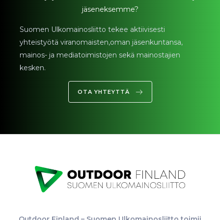
jäseneksemme?
Suomen Ulkomainosliitto
tekee aktiivisesti
yhteistyötä
viranomaisten,
oman jäsenkuntansa
,
mainos
- ja
mediatoimistojen
sekä
mainostajien
kesken.
OTA YHTEYTTÄ
Outdoor Finland – Suomen Ulkomainosliitto toimii