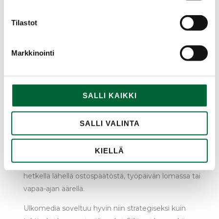
Tilastot
Markkinointi
SALLI KAIKKI
SALLI VALINTA
Ulkomainonta on kanava, joka on aina avoinna.
Se
KIELLÄ
ottaa kontaktin kohderyhmään parhaalla mahdollisella
hetkellä lähellä ostospäätöstä, työpäivän lomassa tai
vapaa-ajan äärellä.
Ulkomedia soveltuu hyvin niin strategiseksi kuin