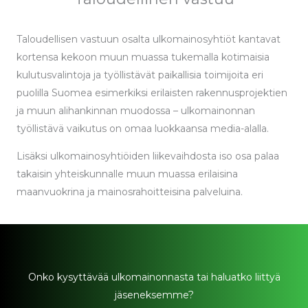
Taloudellisen vastuun osalta ulkomainosyhtiöt kantavat
kortensa kekoon muun muassa tukemalla kotimaisia
kulutusvalintoja ja työllistävät paikallisia toimijoita eri
puolilla Suomea esimerkiksi erilaisten rakennusprojektien
ja muun alihankinnan muodossa – ulkomainonnan
työllistävä vaikutus on omaa luokkaansa media-alalla.
Lisäksi ulkomainosyhtiöiden liikevaihdosta iso osa palaa
takaisin yhteiskunnalle muun muassa erilaisina
maanvuokrina ja mainosrahoitteisina palveluina.
Onko kysyttävää ulkomainonnasta tai haluatko liittyä
jäseneksemme?