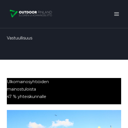
Siirry
sisältöön
Vastuullisuus
Ulkomainosyhtiöiden
mainostuloista
47 % yhteiskunnalle