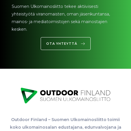
Suomen Ulkomainosliitto
tekee aktiivisesti
yhteistyötä
viranomaisten,
oman jäsenkuntansa
,
mainos
- ja
mediatoimistojen
sekä
mainostajien
kesken.
OTA YHTEYTTÄ
Outdoor Finland – Suomen Ulkomainosliitto toimii
koko ulkomainosalan edustajana, edunvalvojana ja