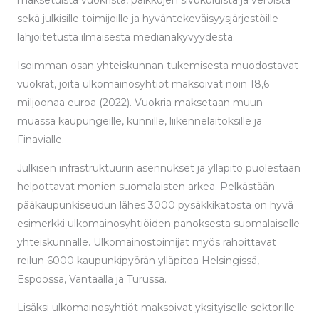
maksetuista vuokrista, palkkojen sivukuluista ja veroista
sekä julkisille toimijoille ja hyväntekeväisyysjärjestöille
lahjoitetusta ilmaisesta medianäkyvyydestä.
Isoimman osan yhteiskunnan tukemisesta muodostavat
vuokrat, joita ulkomainosyhtiöt maksoivat noin 18,6
miljoonaa euroa (2022). Vuokria maksetaan muun
muassa kaupungeille, kunnille, liikennelaitoksille ja
Finavialle.
Julkisen infrastruktuurin asennukset ja ylläpito puolestaan
helpottavat monien suomalaisten arkea. Pelkästään
pääkaupunkiseudun lähes 3000 pysäkkikatosta on hyvä
esimerkki ulkomainosyhtiöiden panoksesta suomalaiselle
yhteiskunnalle. Ulkomainostoimijat myös rahoittavat
reilun 6000 kaupunkipyörän ylläpitoa Helsingissä,
Espoossa, Vantaalla ja Turussa.
Lisäksi ulkomainosyhtiöt maksoivat yksityiselle sektorille