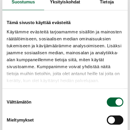
Ympäristövastuu
Suostumus
Yksityiskohdat
Tietoja
Ulkomainosyritykset tekevät paljon työtä ympäristön
Tämä sivusto käyttää evästeitä
eteen niin kierrätyksen kuin energiankulutuksenkin
Käytämme evästeitä tarjoamamme sisällön ja mainosten
saralla. Liitto on antanut jäsenistölleen ja muille
räätälöimiseen, sosiaalisen median ominaisuuksien
ulkomainonnan toimijoille suositukset toimenpiteistä,
tukemiseen ja kävijämäärämme analysoimiseen. Lisäksi
joilla voidaan säästää digitaalisten mainoslaitteiden
jaamme sosiaalisen median, mainosalan ja analytiikka-
käyttämää energiaa. Toimenpiteitä ovat muun muassa
alan kumppaneillemme tietoja siitä, miten käytät
mainoslaitteiden sammuttaminen, valon
sivustoamme. Kumppanimme voivat yhdistää näitä
kirkkaussensoreiden hyödyntäminen sekä mainospinnan
tietoja muihin tietoihin, joita olet antanut heille tai joita on
enimmäiskirkkauden laskeminen.
kerätty, kun olet käyttänyt heidän palvelujaan.
Suostumuksen
Välttämätön
Sosiaalinen vastuu
valinta
Mieltymykset
Ulkomainosliiton jäsenyritysten tavoitteena on olla
vastuullinen ja tavoittava mediakanava, joka on